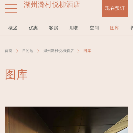
湖州潞村悦柳酒店
跳
现在预订
转
到
主
概述
优惠
客房
用餐
空间
图库
要
内
容
首页
目的地
湖州潞村悦柳酒店
图库
图库
Image