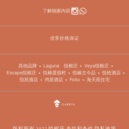
了解独家内容:
优享价格保证
其他品牌
Laguna
悦榕庄
Veya悦榕庄
Escape悦榕庄
悦椿度假村
悦椿古今品
悦梿酒店
悦苑酒店
鸿居酒店
Folio
海天苑住宅
版权所有 2022 悦榕庄
条款和条件
隐私政策