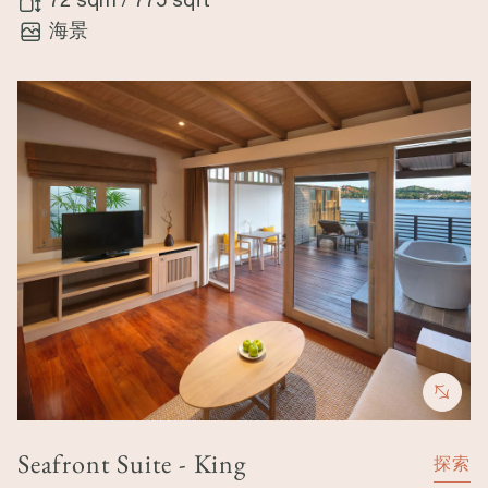
海景
Image
Seafront Suite - King
探索