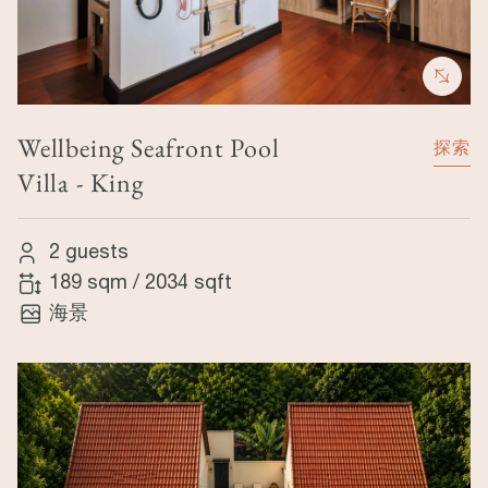
Wellbeing Seafront Pool
探索
Villa - King
2 guests
189 sqm
/
2034 sqft
海景
Image