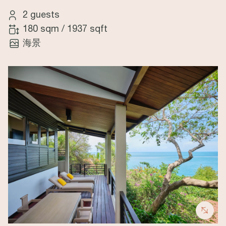
2 guests
180 sqm
/
1937 sqft
海景
Image