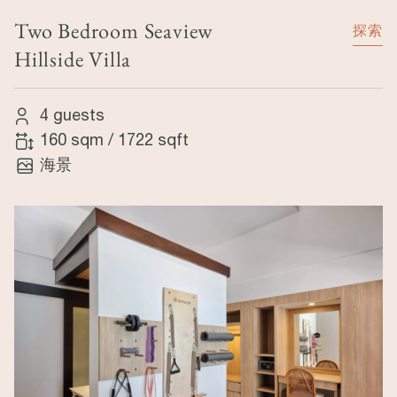
Two Bedroom Seaview
探索
Hillside Villa
4 guests
160 sqm
/
1722 sqft
海景
Image