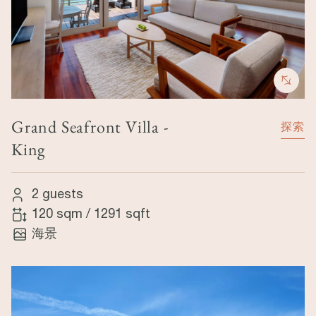
Grand Seafront Villa -
探索
King
2 guests
120 sqm
/
1291 sqft
海景
Image