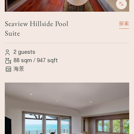
Seaview Hillside Pool
探索
Suite
2 guests
88 sqm
/
947 sqft
海景
Image