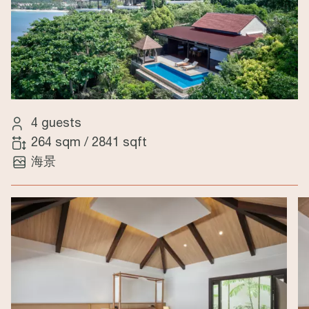
4 guests
264 sqm
/
2841 sqft
海景