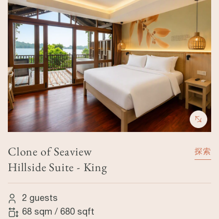
Clone of Seaview
探索
Hillside Suite - King
2 guests
68 sqm
/
680 sqft