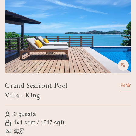
Grand Seafront Pool
探索
Villa - King
2 guests
141 sqm
/
1517 sqft
海景