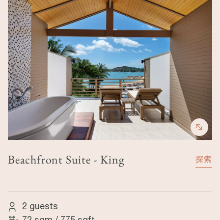
Beachfront Suite - King
探索
2 guests
72 sqm
/
775 sqft