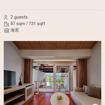
2 guests
67 sqm
/
731 sqft
海景
Image