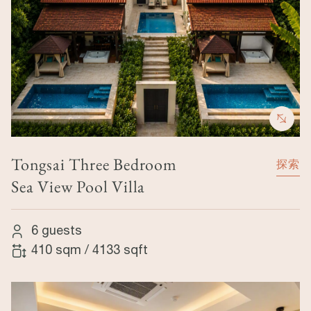
Tongsai Three Bedroom
探索
Sea View Pool Villa
6 guests
410 sqm
/
4133 sqft
Image