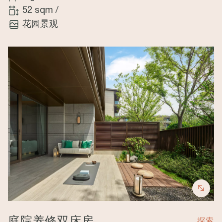
52 sqm
/
花园景观
Image
庭院养修双床房
探索