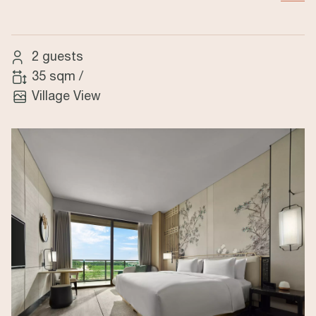
2 guests
35 sqm
/
Village View
Image