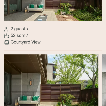
2 guests
52 sqm
/
Courtyard View