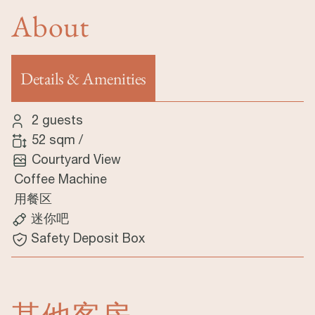
About
Details & Amenities
（活动标签）
2 guests
52 sqm
/
Courtyard View
Coffee Machine
用餐区
迷你吧
Safety Deposit Box