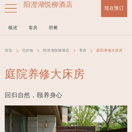
阳澄湖悦柳酒店
跳
现在预订
转
到
主
概述
客房
用餐
要
内
容
首页
目的地
阳澄湖悦柳酒店
客房
庭院养修大床房
庭院养修大床房
回归自然，颐养身心