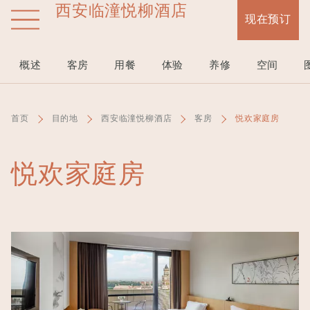
西安临潼悦柳酒店
跳
现在预订
转
到
主
概述
客房
用餐
体验
养修
空间
要
内
容
首页
目的地
西安临潼悦柳酒店
客房
悦欢家庭房
悦欢家庭房