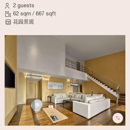
2 guests
62 sqm
/
667 sqft
花园景观
Image