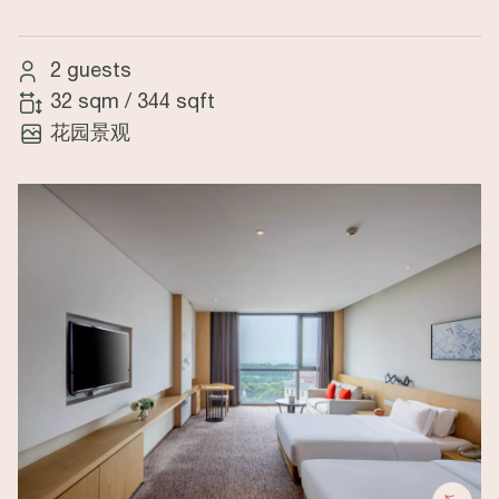
2 guests
32 sqm
/
344 sqft
花园景观
Image