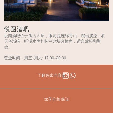
悦圆酒吧
悦圆酒吧位于酒店 5 层，眼前是连绵青山、蜿蜒溪流，看
天色渐暗，听溪水声和杯中冰块碰撞声，适合放松和聚
会。
营业时间：周五-周六: 17:00-20:30
了解独家内容:
优享价格保证