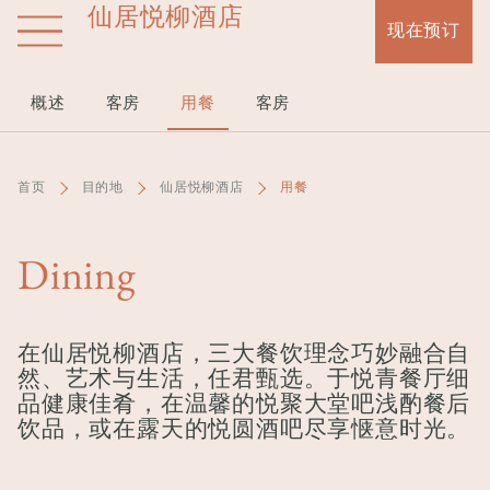
仙居悦柳酒店
跳
现在预订
转
到
主
概述
客房
用餐
客房
要
内
容
首页
目的地
仙居悦柳酒店
用餐
Dining
在仙居悦柳酒店，三大餐饮理念巧妙融合自
然、艺术与生活，任君甄选。于悦青餐厅细
品健康佳肴，在温馨的悦聚大堂吧浅酌餐后
饮品，或在露天的悦圆酒吧尽享惬意时光。