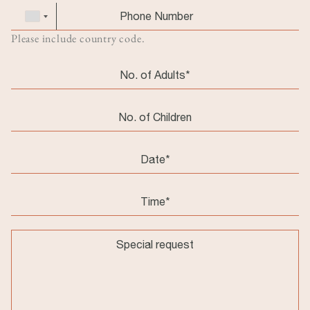
Phone
Điện
number
thoại
Please include country code.
Pax
adults
Pax
children
Date
Message