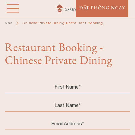
Nhảy
ĐẶT PHÒNG NGAY
đến
nội
Nhà
Chinese Private Dining Restaurant Booking
dung
Restaurant Booking -
Chinese Private Dining
First
Name
Last
Name
Email