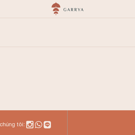
i
Samui
Offers
chúng tôi: