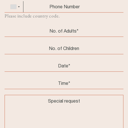
Phone
Điện
number
thoại
Please include country code.
Pax
adults
Pax
children
Date
Message