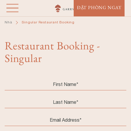
Nhảy
ĐẶT PHÒNG NGAY
đến
nội
Nhà
Singular Restaurant Booking
dung
Restaurant Booking -
Singular
First
Name
Last
Name
Email