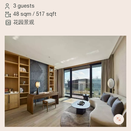
3 guests
48 sqm
/
517 sqft
花园景观
Image