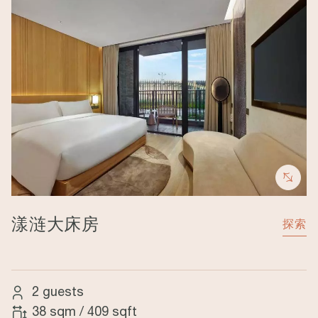
漾涟大床房
探索
2 guests
38 sqm
/
409 sqft