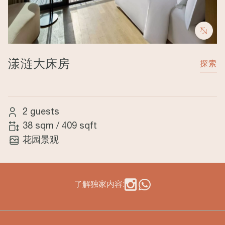
漾涟大床房
探索
2 guests
38 sqm
/
409 sqft
花园景观
了解独家内容: