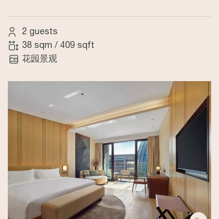
2 guests
38 sqm
/
409 sqft
花园景观
Image