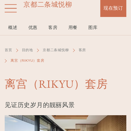
京都二条城悦柳
跳
现在预订
转
到
主
概述
优惠
客房
用餐
图库
要
内
容
首页
目的地
京都二条城悦柳
客房
离宫（RIKYU）套房
离宫（RIKYU）套房
见证历史岁月的靓丽风景