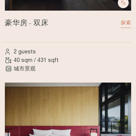
豪华房 - 双床
探索
2 guests
40 sqm
/
431 sqft
城市景观
Image