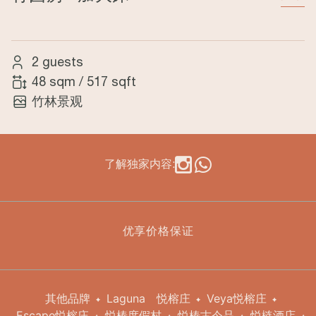
2 guests
48 sqm
/
517 sqft
竹林景观
了解独家内容:
优享价格保证
其他品牌
Laguna
悦榕庄
Veya悦榕庄
Escape悦榕庄
悦椿度假村
悦椿古今品
悦梿酒店