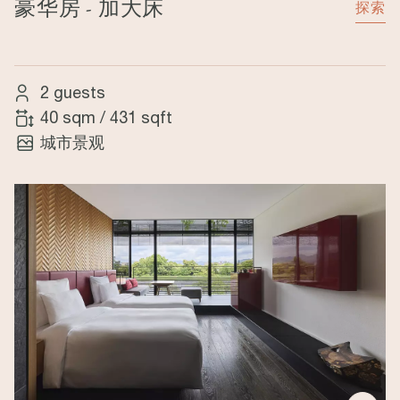
豪华房 - 加大床
探索
2 guests
40 sqm
/
431 sqft
城市景观
Image