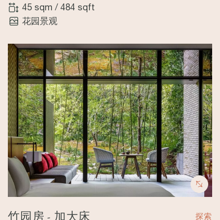
45 sqm
/
484 sqft
花园景观
Image
竹园房 - 加大床
探索